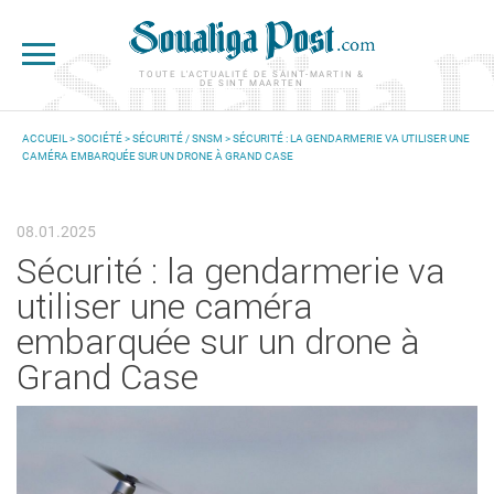
Aller au contenu principal
TOUTE L'ACTUALITÉ DE SAINT-MARTIN &
DE SINT MAARTEN
ACCUEIL
>
SOCIÉTÉ
>
SÉCURITÉ / SNSM
> SÉCURITÉ : LA GENDARMERIE VA UTILISER UNE
CAMÉRA EMBARQUÉE SUR UN DRONE À GRAND CASE
VOUS ÊTES ICI
08.01.2025
Sécurité : la gendarmerie va
utiliser une caméra
embarquée sur un drone à
Grand Case