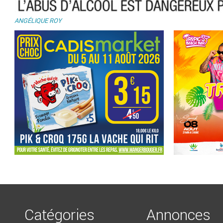
labus-dalcool-est-dangereux.jpg
ANGÉLIQUE ROY
Catégories
Annonces