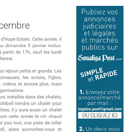
écembre
d’Hope Estate. Cette année, il
u dimanche 5 janvier inclus.
 partir de 17h, sauf les lundi
 fermé.
 réjouir petits et grands. Les
nneuses, les avions, l’igloo,
vidéos et encore plus, mais
rganisatrice.
urs installés dans des chalets,
chiball tiendra un chalet pour
res, il y aura aussi un chalet
ore cette année le vin chaud
 pas tout, une piste de roller
ll, alors accrochez-vous et