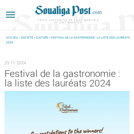
Aller au contenu principal
TOUTE L'ACTUALITÉ DE SAINT-MARTIN &
DE SINT MAARTEN
ACCUEIL
>
SOCIÉTÉ
>
CULTURE
> FESTIVAL DE LA GASTRONOMIE : LA LISTE DES LAURÉATS
2024
VOUS ÊTES ICI
25.11.2024
Festival de la gastronomie :
la liste des lauréats 2024