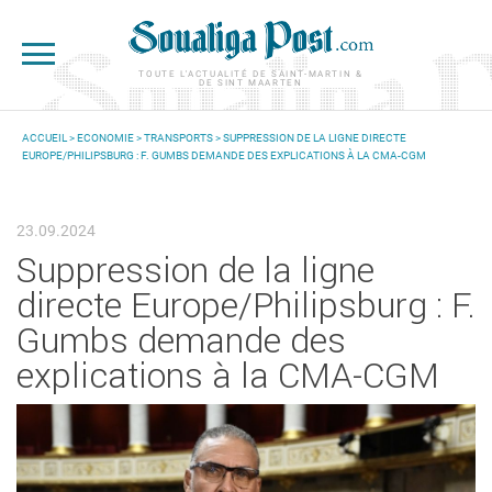
Aller au contenu principal
TOUTE L'ACTUALITÉ DE SAINT-MARTIN &
DE SINT MAARTEN
ACCUEIL
>
ECONOMIE
>
TRANSPORTS
> SUPPRESSION DE LA LIGNE DIRECTE
EUROPE/PHILIPSBURG : F. GUMBS DEMANDE DES EXPLICATIONS À LA CMA-CGM
VOUS ÊTES ICI
23.09.2024
Suppression de la ligne
directe Europe/Philipsburg : F.
Gumbs demande des
explications à la CMA-CGM