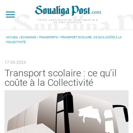
Aller au contenu principal
TOUTE L'ACTUALITÉ DE SAINT-MARTIN &
DE SINT MAARTEN
ACCUEIL
>
ECONOMIE
>
TRANSPORTS
> TRANSPORT SCOLAIRE : CE QU'IL COÛTE À LA
COLLECTIVITÉ
VOUS ÊTES ICI
17.09.2024
Transport scolaire : ce qu'il
coûte à la Collectivité