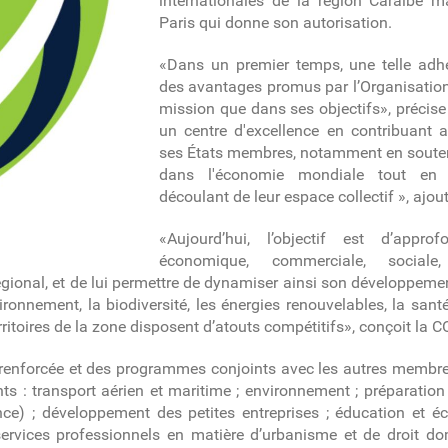
internationales de la région Caraïbe m
Paris qui donne son autorisation.
«
Dans un premier temps, une telle adhé
des avantages promus par l’Organisatio
mission que dans ses objectifs», précise
un centre d'excellence en contribuant
ses États membres, notamment en soutena
dans l'économie mondiale tout en 
découlant de leur espace collectif », ajoute
«Aujourd’hui, l’objectif est d’approfo
économique, commerciale, sociale,
ional, et de lui permettre de dynamiser ainsi son développemen
onnement, la biodiversité, les énergies renouvelables, la santé
erritoires de la zone disposent d’atouts compétitifs», conçoit la 
 renforcée et des programmes conjoints avec les autres membres
: transport aérien et maritime ; environnement ; préparation 
nce) ; développement des petites entreprises ; éducation et 
ervices professionnels en matière d’urbanisme et de droit do