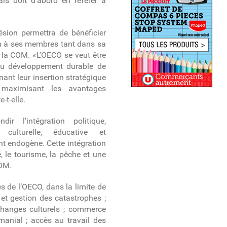
ais doit d’abord en référer à
sion permettra de bénéficier
n à ses membres tant dans sa
 la COM. «L’OECO se veut être
 au développement durable de
nt leur insertion stratégique
maximisant les avantages
-t-elle.
ndir l’intégration politique,
 culturelle, éducative et
t endogène. Cette intégration
, le tourisme, la pêche et une
COM.
 de l’OECO, dans la limite de
et gestion des catastrophes ;
échanges culturels ; commerce
manial ; accès au travail des