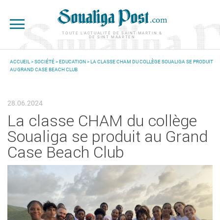
Aller au contenu principal
TOUTE L'ACTUALITÉ DE SAINT-MARTIN &
DE SINT MAARTEN
ACCUEIL
>
SOCIÉTÉ
>
EDUCATION
> LA CLASSE CHAM DU COLLÈGE SOUALIGA SE PRODUIT
AU GRAND CASE BEACH CLUB
VOUS ÊTES ICI
28.06.2024
La classe CHAM du collège
Soualiga se produit au Grand
Case Beach Club