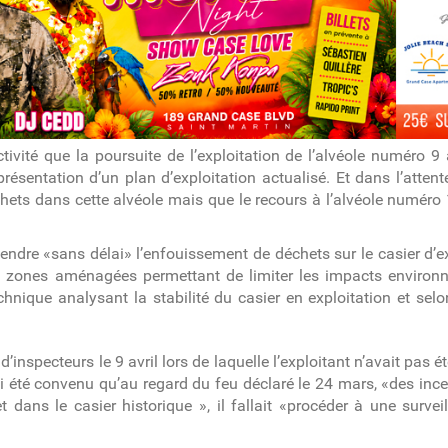
llectivité que la poursuite de l’exploitation de l’alvéole numér
présentation d’un plan d’exploitation actualisé. Et dans l’attent
échets dans cette alvéole mais que le recours à l’alvéole numéro 
ndre «sans délai» l’enfouissement de déchets sur le casier d’ex
des zones aménagées permettant de limiter les impacts enviro
que analysant la stabilité du casier en exploitation et selon 
’inspecteurs le 9 avril lors de laquelle l’exploitant n’avait pas é
ssi été convenu qu’au regard du feu déclaré le 24 mars, «des ince
 dans le casier historique », il fallait «procéder à une surve