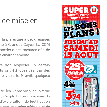
x de mise en
 la préfecture à deux reprises
-site à Grandes Cayes. La COM
procéder à des mesures afin de
vue environnemental.
ite doit respecter un certain
s ont été observés par des
e visite le 9 avril, quelques
té les «absences de citerne
r, d’exploitation du réseau du
’exploitation, de justification
et des contrôles périodique de