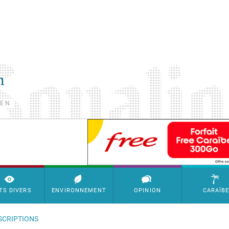
TEN
SimpleAds Block Bannière
TS DIVERS
ENVIRONNEMENT
OPINION
CARAÏB
NSCRIPTIONS