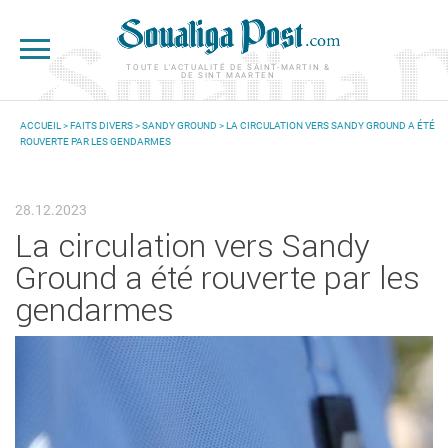
Aller au contenu principal
TOUTE L'ACTUALITÉ DE SAINT-MARTIN &
DE SINT MAARTEN
ACCUEIL
>
FAITS DIVERS
>
SANDY GROUND
> LA CIRCULATION VERS SANDY GROUND A ÉTÉ
ROUVERTE PAR LES GENDARMES
VOUS ÊTES ICI
28.12.2023
La circulation vers Sandy
Ground a été rouverte par les
gendarmes