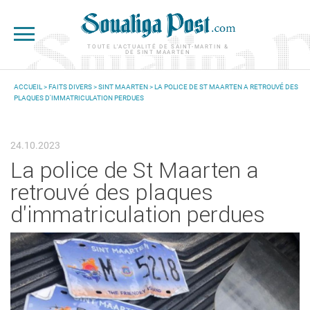
Aller au contenu principal
TOUTE L'ACTUALITÉ DE SAINT-MARTIN &
DE SINT MAARTEN
ACCUEIL
>
FAITS DIVERS
>
SINT MAARTEN
> LA POLICE DE ST MAARTEN A RETROUVÉ DES
PLAQUES D'IMMATRICULATION PERDUES
VOUS ÊTES ICI
24.10.2023
La police de St Maarten a
retrouvé des plaques
d'immatriculation perdues