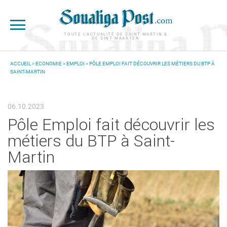
Aller au contenu principal
TOUTE L'ACTUALITÉ DE SAINT-MARTIN &
DE SINT MAARTEN
ACCUEIL
>
ECONOMIE
>
EMPLOI
> PÔLE EMPLOI FAIT DÉCOUVRIR LES MÉTIERS DU BTP À
SAINT-MARTIN
VOUS ÊTES ICI
06.10.2023
Pôle Emploi fait découvrir les
métiers du BTP à Saint-
Martin