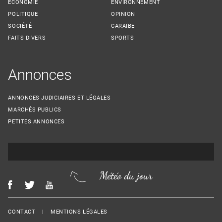
ECONOMIE
ENVIRONNEMENT
POLITIQUE
OPINION
SOCIÉTÉ
CARAÏBE
FAITS DIVERS
SPORTS
Annonces
ANNONCES JUDICIAIRES ET LÉGALES
MARCHÉS PUBLICS
PETITES ANNONCES
Météo du jour
Menu Footer
CONTACT
MENTIONS LÉGALES