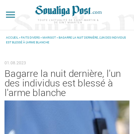
Aller au contenu principal
TOUTE L'ACTUALITÉ DE SAINT-MARTIN &
DE SINT MAARTEN
ACCUEIL
>
FAITS DIVERS
>
MARIGOT
> BAGARRE LA NUIT DERNIÈRE, L'UN DES INDIVIDUS
EST BLESSÉ À L'ARME BLANCHE
VOUS ÊTES ICI
01.08.2023
Bagarre la nuit dernière, l'un
des individus est blessé à
l'arme blanche