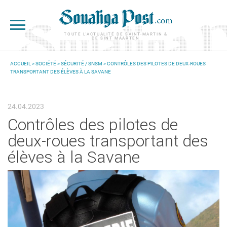
Aller au contenu principal
TOUTE L'ACTUALITÉ DE SAINT-MARTIN &
DE SINT MAARTEN
ACCUEIL
>
SOCIÉTÉ
>
SÉCURITÉ / SNSM
> CONTRÔLES DES PILOTES DE DEUX-ROUES
TRANSPORTANT DES ÉLÈVES À LA SAVANE
VOUS ÊTES ICI
24.04.2023
Contrôles des pilotes de
deux-roues transportant des
élèves à la Savane