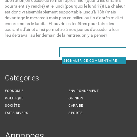
aberration,on décide de fermer l'après midi (quand les enfants
pourraient s'y rendre) et le lundi (pourquoi le lundi??)! La chaleur
est donc vraisemblablement supportable jusqu'à 13h (mais
davantage le mercredi) mais pas en milieu ou fin d'après midi et
encore moins le lundi... Et ouvrir les fenêtres pour faire des
courants d'air et ainsi permettre à nos jeunes d'accéder à leur
lieu de travail au lendemain de la rentrée, on y a pensé?
SIGNALER CE COMMENTAIRE
Catégories
ECONOMIE
ENVIRONNEMENT
POLITIQUE
OPINION
SOCIÉTÉ
CARAÏBE
FAITS DIVERS
SPORTS
Annonces