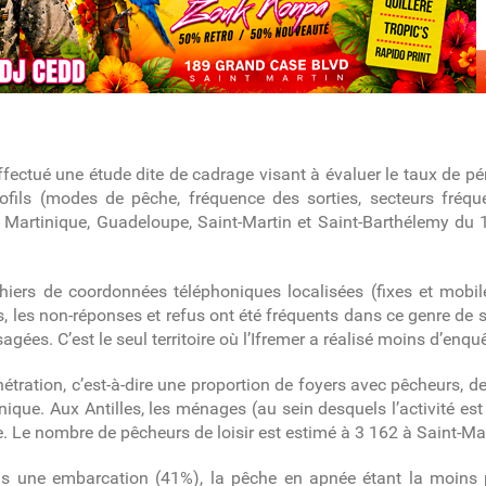
effectué une étude dite de cadrage visant à évaluer le
taux de pén
ofils (modes de pêche, fréquence des sorties, secteurs fréquen
e
Martinique, Guadeloupe, Saint-Martin et Saint-Barthélemy
du 1
chiers de coordonnées téléphoniques localisées (fixes et mobi
 les non-réponses et refus ont été fréquents dans ce genre de si
es. C’est le seul territoire où l’Ifremer a réalisé moins d’enquêt
ration, c’est-à-dire une proportion de foyers avec pêcheurs, de
ique. Aux Antilles, les ménages (au sein desquels l’activité e
le. Le nombre de pêcheurs de loisir est estimé à 3 162 à Saint-Mar
is une embarcation (41%), la pêche en apnée étant la moins p