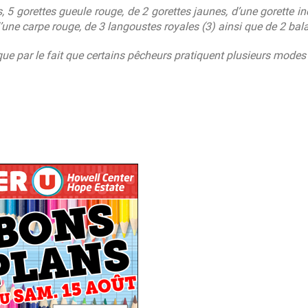
 5 gorettes gueule rouge, de 2 gorettes jaunes, d’une gorette 
’une carpe rouge, de 3 langoustes royales (3) ainsi que de 2 bal
ue par le fait que certains pêcheurs pratiquent plusieurs modes