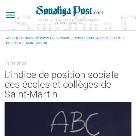
Aller au contenu principal
TOUTE L'ACTUALITÉ DE SAINT-MARTIN &
DE SINT MAARTEN
ACCUEIL
>
OPINION
>
DÉCRYPTAGE
> L’INDICE DE POSITION SOCIALE DES ÉCOLES ET
COLLÈGES DE SAINT-MARTIN
VOUS ÊTES ICI
11.01.2023
L’indice de position sociale
des écoles et collèges de
Saint-Martin