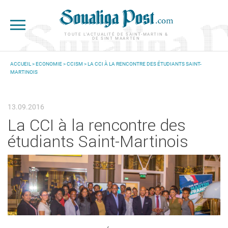
Aller au contenu principal
TOUTE L'ACTUALITÉ DE SAINT-MARTIN &
DE SINT MAARTEN
ACCUEIL
>
ECONOMIE
>
CCISM
> LA CCI À LA RENCONTRE DES ÉTUDIANTS SAINT-
MARTINOIS
VOUS ÊTES ICI
13.09.2016
La CCI à la rencontre des
étudiants Saint-Martinois