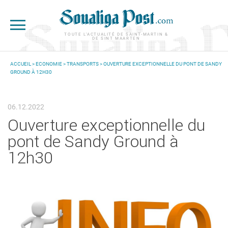
Aller au contenu principal
TOUTE L'ACTUALITÉ DE SAINT-MARTIN &
DE SINT MAARTEN
ACCUEIL
>
ECONOMIE
>
TRANSPORTS
> OUVERTURE EXCEPTIONNELLE DU PONT DE SANDY
GROUND À 12H30
VOUS ÊTES ICI
06.12.2022
Ouverture exceptionnelle du
pont de Sandy Ground à
12h30