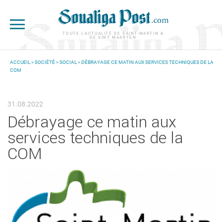
Aller au contenu principal
TOUTE L'ACTUALITÉ DE SAINT-MARTIN &
DE SINT MAARTEN
ACCUEIL
>
SOCIÉTÉ
>
SOCIAL
> DÉBRAYAGE CE MATIN AUX SERVICES TECHNIQUES DE LA
COM
VOUS ÊTES ICI
31.08.2022
Débrayage ce matin aux
services techniques de la
COM