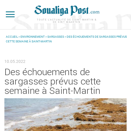
Aller au contenu principal
TOUTE L'ACTUALITÉ DE SAINT-MARTIN &
DE SINT MAARTEN
ACCUEIL
>
ENVIRONNEMENT
>
SARGASSES
> DES ÉCHOUEMENTS DE SARGASSES PRÉVUS
CETTE SEMAINE À SAINT-MARTIN
VOUS ÊTES ICI
10.05.2022
Des échouements de
sargasses prévus cette
semaine à Saint-Martin