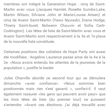
membres ont intégré la Generation Hope : cinq de Saint-
Martin avec vous (Jacques Hamlet, Rosette Gumbs-Lake,
Martin Wilson, Silviane John et Marie-Louise Artsen) et
cinq de Avenir Saint-Martin (Yawo Nyuiadzi, Diana Hodge,
Thierry Saint-Auret, Nolwenn Chauvin et Sofia Carti-
Codrington). Les têtes de liste de Saint-Martin avec vous et
Avenir Saint-Martin sont respectivement à la 3
e
et 7
e
place
de la nouvelle liste constituée.
Certaines positions des colistiers de Hope Party ont aussi
été modifiées : Angeline Laurence passe ainsi de la 4
e
à la
2
e
. «Nous avons entendu les attentes de la jeunesse, de la
population », justifie le leader.
Jules Charville aborde ce second tour qui se déroulera
dimanche «avec confiance». «Nous sommes bien
positionnés mais rien n’est garanti », confie-t-il. Il veut
également rassurer «les gens qui peuvent avoir peur» que
les trois têtes de liste (du premier tour) ne puissent
s’entendre. «Avant ces élections, j’ai déjà travaillé avec