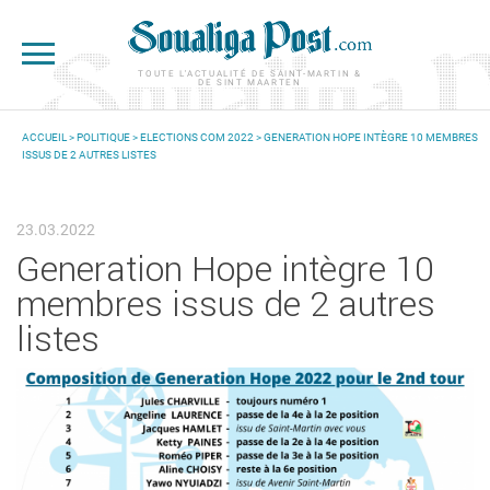
Aller au contenu principal
TOUTE L'ACTUALITÉ DE SAINT-MARTIN &
DE SINT MAARTEN
ACCUEIL
>
POLITIQUE
>
ELECTIONS COM 2022
> GENERATION HOPE INTÈGRE 10 MEMBRES
ISSUS DE 2 AUTRES LISTES
VOUS ÊTES ICI
23.03.2022
Generation Hope intègre 10
membres issus de 2 autres
listes