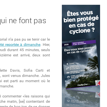
qui ne font pas
orial n’a pas pu se tenir car le
été reportée à dimanche
. Hier,
eudi durant 45 minutes, seuls
izième est arrivé, deux sont
ette Davis, Sofia Carti et
i, sont venus dimanche. Jules
qui est parti au moment où le
dimanche.
é commenter «les raisons qui
che matin, [se] contentant de
il reste de bon ton de se donner