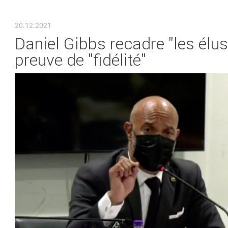
VOUS ÊTES ICI
20.12.2021
Daniel Gibbs recadre "les élus
preuve de "fidélité"