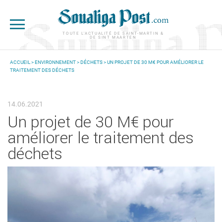
Aller au contenu principal
TOUTE L'ACTUALITÉ DE SAINT-MARTIN &
DE SINT MAARTEN
ACCUEIL
>
ENVIRONNEMENT
>
DÉCHETS
> UN PROJET DE 30 M€ POUR AMÉLIORER LE
TRAITEMENT DES DÉCHETS
VOUS ÊTES ICI
14.06.2021
Un projet de 30 M€ pour
améliorer le traitement des
déchets