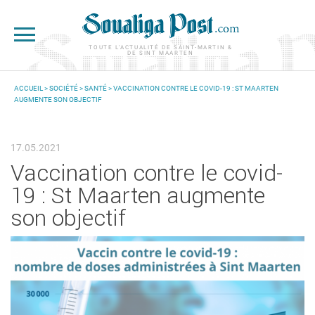
Aller au contenu principal
TOUTE L'ACTUALITÉ DE SAINT-MARTIN &
DE SINT MAARTEN
ACCUEIL
>
SOCIÉTÉ
>
SANTÉ
> VACCINATION CONTRE LE COVID-19 : ST MAARTEN
AUGMENTE SON OBJECTIF
VOUS ÊTES ICI
17.05.2021
Vaccination contre le covid-
19 : St Maarten augmente
son objectif