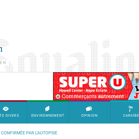
TEN
SimpleAds Block Bannière
TS DIVERS
ENVIRONNEMENT
OPINION
CARAÏB
É CONFIRMÉE PAR L'AUTOPSIE