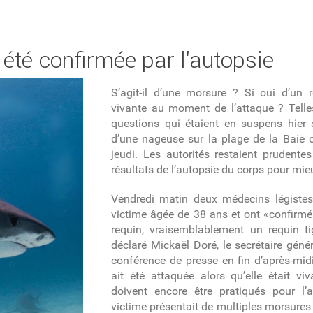
a été confirmée par l'autopsie
S’agit-il d’une morsure ? Si oui d’un r
vivante au moment de l’attaque ? Telles 
questions qui étaient en suspens hier s
d’une nageuse sur la plage de la Baie o
jeudi. Les autorités restaient prudentes
résultats de l’autopsie du corps pour m
Vendredi matin deux médecins légistes
victime âgée de 38 ans et ont «confirmé 
requin, vraisemblablement un requin tigr
déclaré Mickaël Doré, le secrétaire génér
conférence de presse en fin d’après-midi
ait été attaquée alors qu’elle était v
doivent encore être pratiqués pour l’af
victime présentait de multiples morsures