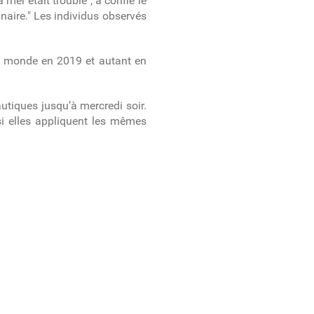
 mer était trouble", a confié le
dinaire." Les individus observés
le monde en 2019 et autant en
utiques jusqu’à mercredi soir.
si elles appliquent les mêmes