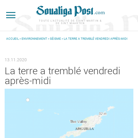
Aller au contenu principal
TOUTE L'ACTUALITÉ DE SAINT-MARTIN &
DE SINT MAARTEN
ACCUEIL
>
ENVIRONNEMENT
>
SÉISME
> LA TERRE A TREMBLÉ VENDREDI APRÈS-MIDI
VOUS ÊTES ICI
13.11.2020
La terre a tremblé vendredi
après-midi