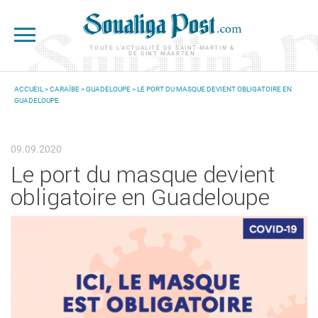
Aller au contenu principal
TOUTE L'ACTUALITÉ DE SAINT-MARTIN &
DE SINT MAARTEN
ACCUEIL
>
CARAÏBE
>
GUADELOUPE
> LE PORT DU MASQUE DEVIENT OBLIGATOIRE EN
GUADELOUPE
VOUS ÊTES ICI
09.09.2020
Le port du masque devient
obligatoire en Guadeloupe