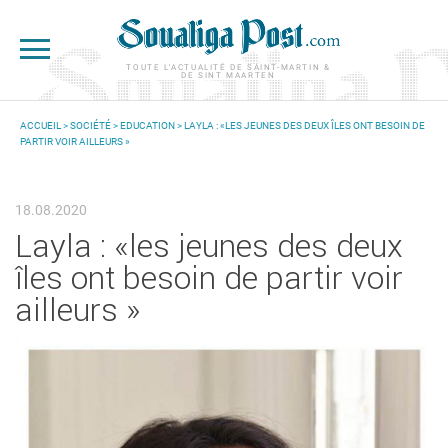
Aller au contenu principal
TOUTE L'ACTUALITÉ DE SAINT-MARTIN &
DE SINT MAARTEN
ACCUEIL
>
SOCIÉTÉ
>
EDUCATION
> LAYLA : «LES JEUNES DES DEUX ÎLES ONT BESOIN DE
PARTIR VOIR AILLEURS »
VOUS ÊTES ICI
18.08.2020
Layla : «les jeunes des deux
îles ont besoin de partir voir
ailleurs »