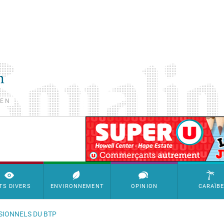
TEN
SimpleAds Block Bannière
TS DIVERS
ENVIRONNEMENT
OPINION
CARAÏB
SSIONNELS DU BTP