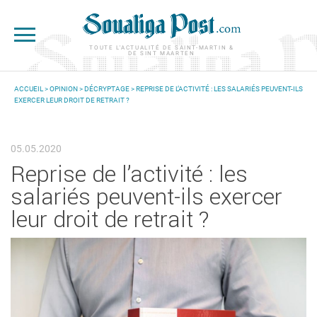
Aller au contenu principal
TOUTE L'ACTUALITÉ DE SAINT-MARTIN &
DE SINT MAARTEN
ACCUEIL
>
OPINION
>
DÉCRYPTAGE
> REPRISE DE L’ACTIVITÉ : LES SALARIÉS PEUVENT-ILS
EXERCER LEUR DROIT DE RETRAIT ?
VOUS ÊTES ICI
05.05.2020
Reprise de l’activité : les
salariés peuvent-ils exercer
leur droit de retrait ?