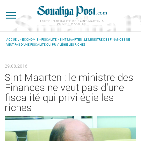
Aller au contenu principal
TOUTE L'ACTUALITÉ DE SAINT-MARTIN &
DE SINT MAARTEN
ACCUEIL
>
ECONOMIE
>
FISCALITÉ
> SINT MAARTEN : LE MINISTRE DES FINANCES NE
VEUT PAS D'UNE FISCALITÉ QUI PRIVILÉGIE LES RICHES
VOUS ÊTES ICI
29.08.2016
Sint Maarten : le ministre des
Finances ne veut pas d'une
fiscalité qui privilégie les
riches