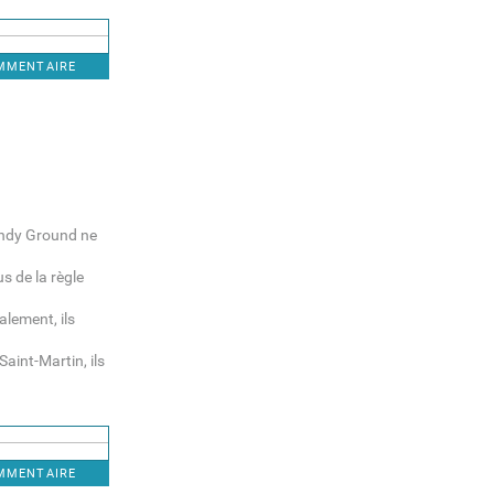
OMMENTAIRE
andy Ground ne
us de la règle
alement, ils
aint-Martin, ils
OMMENTAIRE