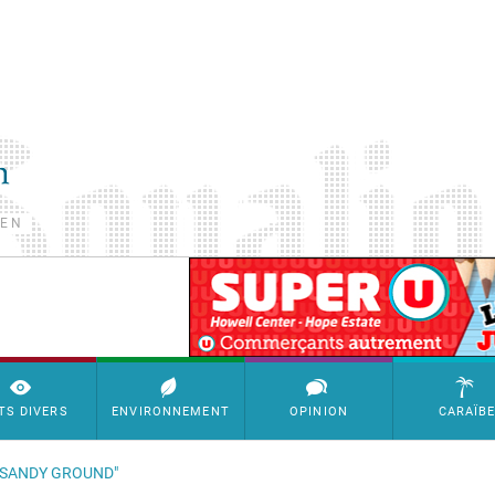
TEN
SimpleAds Block Bannière
TS DIVERS
ENVIRONNEMENT
OPINION
CARAÏB
À SANDY GROUND"