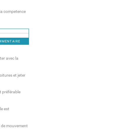
ù la competence
OMMENTAIRE
ter avec la
oitures et jeter
it préférable
le est
nre de mouvement