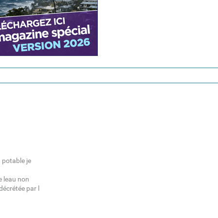
 potable je
e leau non
décrétée par l