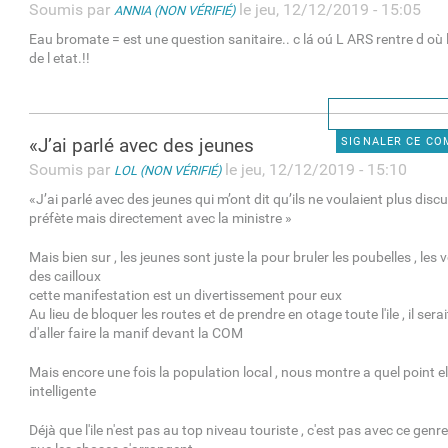
Soumis par
le jeu, 12/12/2019 - 15:05
ANNIA (NON VÉRIFIÉ)
Eau bromate = est une question sanitaire.. c lá oú L ARS rentre d o
de l etat.!!
«J’ai parlé avec des jeunes
SIGNALER CE C
Soumis par
le jeu, 12/12/2019 - 15:10
LOL (NON VÉRIFIÉ)
«J’ai parlé avec des jeunes qui m’ont dit qu’ils ne voulaient plus discu
préfète mais directement avec la ministre »
Mais bien sur , les jeunes sont juste la pour bruler les poubelles , les v
des cailloux
cette manifestation est un divertissement pour eux
Au lieu de bloquer les routes et de prendre en otage toute l'ile , il sera
d'aller faire la manif devant la COM
Mais encore une fois la population local , nous montre a quel point el
intelligente
Déjà que l'ile n'est pas au top niveau touriste , c'est pas avec ce ge