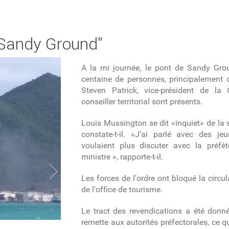
 Sandy Ground"
A la mi journée, le pont de Sandy Gro
centaine de personnes, principalement 
Steven Patrick, vice-président de la
conseiller territorial sont présents.
Louis Mussington se dit «inquiet» de la s
constate-t-il. «J’ai parlé avec des je
voulaient plus discuter avec la préfè
ministre », rapporte-t-il.
Les forces de l'ordre ont bloqué la circu
de l'office de tourisme.
Le tract des revendications a été donn
remette aux autorités préfectorales, ce qu