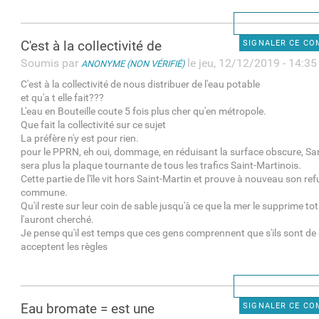
C'est à la collectivité de
SIGNALER CE C
Soumis par
le jeu, 12/12/2019 - 14:35
ANONYME (NON VÉRIFIÉ)
C'est à la collectivité de nous distribuer de l'eau potable
et qu'a t elle fait???
L'eau en Bouteille coute 5 fois plus cher qu'en métropole.
Que fait la collectivité sur ce sujet
La préfère n'y est pour rien.
pour le PPRN, eh oui, dommage, en réduisant la surface obscure, S
sera plus la plaque tournante de tous les trafics Saint-Martinois.
Cette partie de l'île vit hors Saint-Martin et prouve à nouveau son ref
commune.
Qu'il reste sur leur coin de sable jusqu'à ce que la mer le supprime tot
l'auront cherché.
Je pense qu'il est temps que ces gens comprennent que s'ils sont de S
acceptent les règles
Eau bromate = est une
SIGNALER CE C