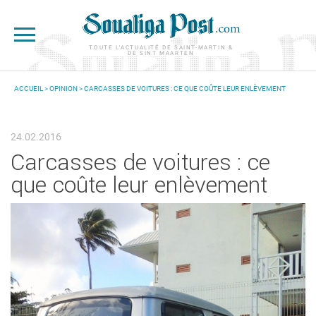
Aller au contenu principal
TOUTE L'ACTUALITÉ DE SAINT-MARTIN &
DE SINT MAARTEN
ACCUEIL
>
OPINION
> CARCASSES DE VOITURES : CE QUE COÛTE LEUR ENLÈVEMENT
VOUS ÊTES ICI
24.02.2016
Carcasses de voitures : ce
que coûte leur enlèvement