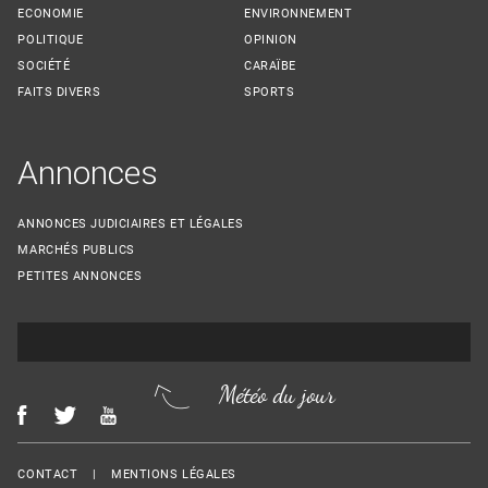
ECONOMIE
ENVIRONNEMENT
POLITIQUE
OPINION
SOCIÉTÉ
CARAÏBE
FAITS DIVERS
SPORTS
Annonces
ANNONCES JUDICIAIRES ET LÉGALES
MARCHÉS PUBLICS
PETITES ANNONCES
Météo du jour
Menu Footer
CONTACT
MENTIONS LÉGALES