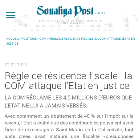
Aller au contenu principal
TOUTE L'ACTUALITÉ DE SAINT-MARTIN &
DE SINT MAARTEN
ACCUEIL
>
POLITIQUE
>
COM
> RÈGLE DE RÉSIDENCE FISCALE : LA COM ATTAQUE L’ETAT EN
JUSTICE
VOUS ÊTES ICI
22.02.2016
Règle de résidence fiscale : la
COM attaque l’Etat en justice
LA COM RÉCLAME LES 4,5 MILLIONS D'EUROS QUE
L'ETAT NE LUI A JAMAIS VERSÉS.
Avec notamment un abattement de 40 % sur l’impôt sur le
revenu, l’Etat a craint que des contribuables pouvaient avoir
l’idée de déménager à Saint-Martin où la Collectivité, tout
juste créée, avait instauré une fiscalité «présupposée