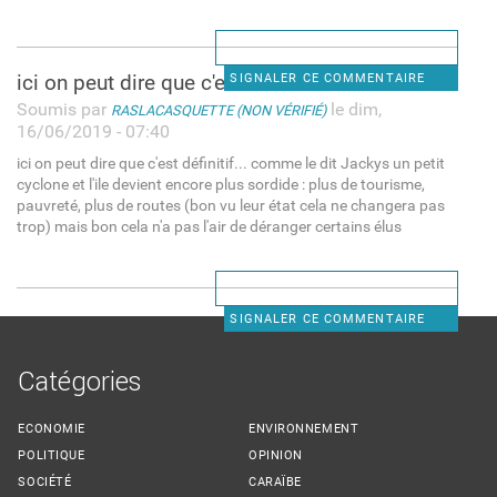
ici on peut dire que c'est
SIGNALER CE COMMENTAIRE
Soumis par
le dim,
RASLACASQUETTE (NON VÉRIFIÉ)
16/06/2019 - 07:40
ici on peut dire que c'est définitif... comme le dit Jackys un petit
cyclone et l'ile devient encore plus sordide : plus de tourisme,
pauvreté, plus de routes (bon vu leur état cela ne changera pas
trop) mais bon cela n'a pas l'air de déranger certains élus
SIGNALER CE COMMENTAIRE
Catégories
ECONOMIE
ENVIRONNEMENT
POLITIQUE
OPINION
SOCIÉTÉ
CARAÏBE