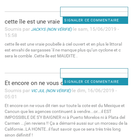
cette île est une vraie
SIGNALER CE COMMENTAIRE
Soumis par
le sam, 15/06/2019 -
JACKYS (NON VÉRIFIÉ)
15:58
cette île est une vraie poubelle à ciel ouvert et en plus le littoral
est envahi de sargasses ‘il ne manque plus qu’un cyclone et c
sera le comble .Cette île est MAUDITE .
Et encore on ne vous dit rien
SIGNALER CE COMMENTAIRE
Soumis par
le dim, 16/06/2019 -
VIC JUL (NON VÉRIFIÉ)
05:01
Et encore on ne vous dit rien sur toute la cote est du Mexique et
Cancun que les agences continuent à vendre...or...il EST
IMPOSSIBLE DE S'Y BAIGNER ni à Puerto Morelos ni à Plata del
Carmen ...j'en reviens !! Ça a démarré aussi sur un morceau de la
Californie..LA HONTE..il faut savoir que ce sera très très long
sinon définitif !