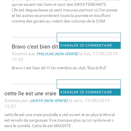
qui ne savent rien faire et sont des GROS FENEANTS.
L'île est degueulasse ça sent mauvais partout où l'on passe
et les autres se promènent toute la journée en bouffant
comme des gorets au volant des voitures de la COM
Bravo c'est bien dit !!! Un
SIGNALER CE COMMENTAIRE
Soumis par
le lun, 17/06/2019 -
PHILOU40 (NON VÉRIFIÉ)
17:42
Bravo c'est bien dit !!! Un membre du club "Ras le Bol".
cette île est une vraie
SIGNALER CE COMMENTAIRE
Soumis par
le sam, 15/06/2019 -
JACKYS (NON VÉRIFIÉ)
15:57
cette île est une vraie poubelle à ciel ouvert et en plus le littoral
est envahi de sargasses ‘il ne manque plus qu’un cyclone et c
sera le comble .Cette île est MAUDITE .