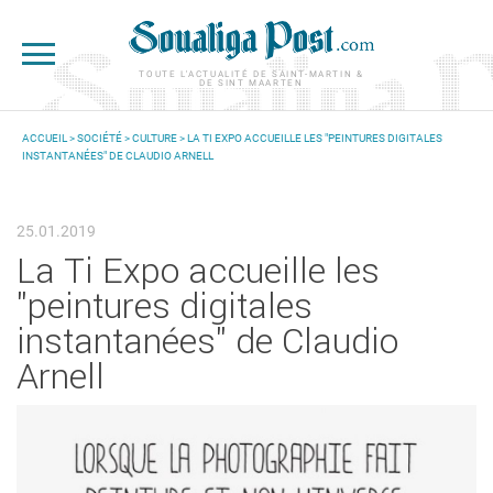
Aller au contenu principal
TOUTE L'ACTUALITÉ DE SAINT-MARTIN &
DE SINT MAARTEN
ACCUEIL
>
SOCIÉTÉ
>
CULTURE
> LA TI EXPO ACCUEILLE LES "PEINTURES DIGITALES
INSTANTANÉES" DE CLAUDIO ARNELL
VOUS ÊTES ICI
25.01.2019
La Ti Expo accueille les
"peintures digitales
instantanées" de Claudio
Arnell