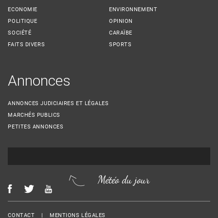
ECONOMIE
ENVIRONNEMENT
POLITIQUE
OPINION
SOCIÉTÉ
CARAÏBE
FAITS DIVERS
SPORTS
Annonces
ANNONCES JUDICIAIRES ET LÉGALES
MARCHÉS PUBLICS
PETITES ANNONCES
Météo du jour
Menu Footer
CONTACT
MENTIONS LÉGALES