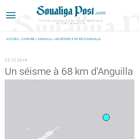
Aller au contenu principal
TOUTE L'ACTUALITÉ DE SAINT-MARTIN &
DE SINT MAARTEN
ACCUEIL
>
CARAÏBE
>
ANGUILLA
> UN SÉISME À 68 KM D'ANGUILLA
VOUS ÊTES ICI
12.12.2018
Un séisme à 68 km d'Anguilla