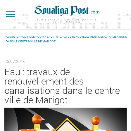
Aller au contenu principal
TOUTE L'ACTUALITÉ DE SAINT-MARTIN &
DE SINT MAARTEN
ACCUEIL
>
POLITIQUE
>
COM
> EAU : TRAVAUX DE RENOUVELLEMENT DES CANALISATIONS
DANS LE CENTRE-VILLE DE MARIGOT
VOUS ÊTES ICI
26.07.2016
Eau : travaux de
renouvellement des
canalisations dans le centre-
ville de Marigot