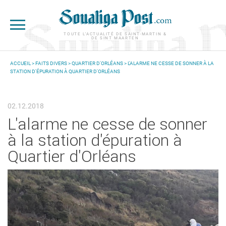
Aller au contenu principal
TOUTE L'ACTUALITÉ DE SAINT-MARTIN &
DE SINT MAARTEN
ACCUEIL
>
FAITS DIVERS
>
QUARTIER D'ORLÉANS
> L'ALARME NE CESSE DE SONNER À LA
STATION D'ÉPURATION À QUARTIER D'ORLÉANS
VOUS ÊTES ICI
02.12.2018
L'alarme ne cesse de sonner
à la station d'épuration à
Quartier d'Orléans