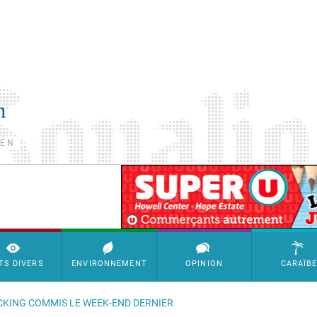
TEN
SimpleAds Block Bannière
TS DIVERS
ENVIRONNEMENT
OPINION
CARAÏB
ACKING COMMIS LE WEEK-END DERNIER