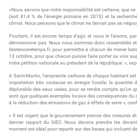
«Nous savons que notre responsabilité est certaine, que ce
(soit 81,4 % de l'énergie primaire en 2015) et la recherch
climat. Nous pensons que le climat ne devrait pas se négocie
Pourtant, il est encore temps d’agir, et nous le faisons, p
démissionne pas. Nous nous sommes donc rassemblés et no
ilestencoretemps.fr, pour permettre à chacun de mener bata
13 octobre, pour que chacun puisse faire porter sa voix a
notre pétition nationale au président de la république. », expl
A Saint-Martin, l’empreinte carbone de chaque habitant est
importation très couteuse en énergie fossile, la quantité 
déplorable des eaux usées, pour se rendre compte qu’un gr
sont que quelques exemples locaux des conséquences du dér
à la réduction des émissions de gaz à effets de serre », confi
« Il est urgent que le gouvernement prenne des mesures dr
dernier rapport du GIEC. Nous devons prendre les devants 
moment est idéal pour repartir sur des bases qui incluent de