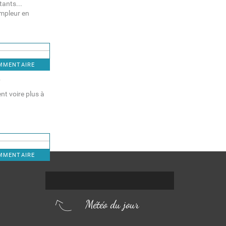
tants...
ampleur en
OMMENTAIRE
5
t voire plus à
OMMENTAIRE
Météo du jour