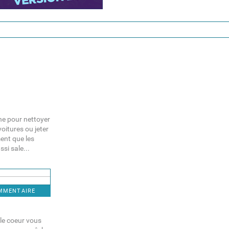
he pour nettoyer
voitures ou jeter
ment que les
si sale...
OMMENTAIRE
 le coeur vous