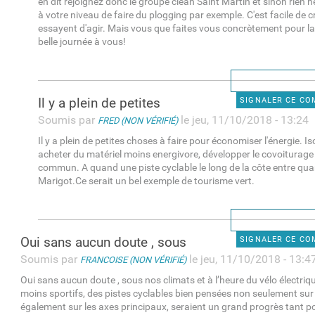
en dit rejoignez donc le groupe clean Saint Martin et sinon rien
à votre niveau de faire du plogging par exemple. C'est facile de c
essayent d'agir. Mais vous que faites vous concrètement pour la
belle journée à vous!
Il y a plein de petites
SIGNALER CE C
Soumis par
le jeu, 11/10/2018 - 13:24
FRED (NON VÉRIFIÉ)
Il y a plein de petites choses à faire pour économiser l'énergie. I
acheter du matériel moins energivore, développer le covoiturage 
commun. A quand une piste cyclable le long de la côte entre quar
Marigot.Ce serait un bel exemple de tourisme vert.
Oui sans aucun doute , sous
SIGNALER CE C
Soumis par
le jeu, 11/10/2018 - 13:4
FRANCOISE (NON VÉRIFIÉ)
Oui sans aucun doute , sous nos climats et à l’heure du vélo électriq
moins sportifs, des pistes cyclables bien pensées non seulement sur
également sur les axes principaux, seraient un grand progrès tant p