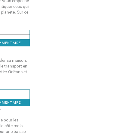
 ne vous empêche
ritiquer ceux qui
 planète. Sur ce
OMMENTAIRE
soler sa maison,
le transport en
tier Orléans et
OMMENTAIRE
7
ue pour les
 la côte mais
our une baisse