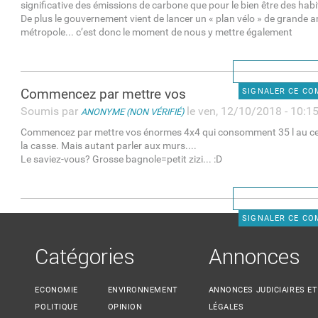
significative des émissions de carbone que pour le bien être des habi
De plus le gouvernement vient de lancer un « plan vélo » de grande 
métropole... c’est donc le moment de nous y mettre également
Commencez par mettre vos
SIGNALER CE C
Soumis par
le ven, 12/10/2018 - 10:1
ANONYME (NON VÉRIFIÉ)
Commencez par mettre vos énormes 4x4 qui consomment 35 l au cen
la casse. Mais autant parler aux murs....
Le saviez-vous? Grosse bagnole=petit zizi... :D
SIGNALER CE C
Catégories
Annonces
ECONOMIE
ENVIRONNEMENT
ANNONCES JUDICIAIRES ET
POLITIQUE
OPINION
LÉGALES