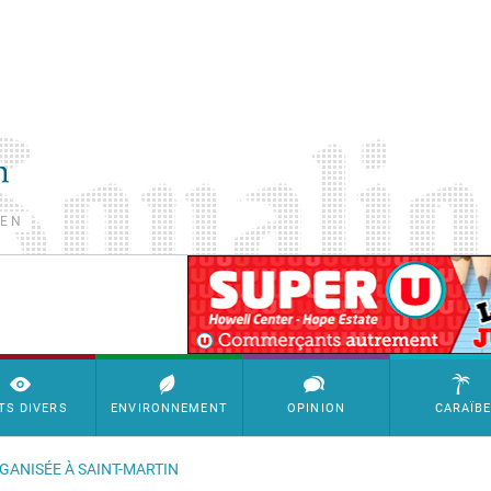
TEN
SimpleAds Block Bannière
TS DIVERS
ENVIRONNEMENT
OPINION
CARAÏB
GANISÉE À SAINT-MARTIN