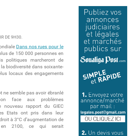
IR DE 9H30.
mondiale
Dans nos rues pour le
plus de 150 000 personnes en
tis politiques marcheront de
la biodiversité dans soixante-
s élus locaux des engagements
t ne semble pas avoir ébranlé
ion face aux problèmes
e nouveau rapport du GIEC
s Etats ont pris dans leur
roit à 3°C d’augmentation de
e en 2100, ce qui serait