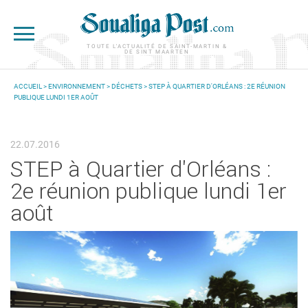
Aller au contenu principal
TOUTE L'ACTUALITÉ DE SAINT-MARTIN &
DE SINT MAARTEN
ACCUEIL
>
ENVIRONNEMENT
>
DÉCHETS
> STEP À QUARTIER D'ORLÉANS : 2E RÉUNION
PUBLIQUE LUNDI 1ER AOÛT
VOUS ÊTES ICI
22.07.2016
STEP à Quartier d'Orléans :
2e réunion publique lundi 1er
août