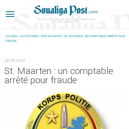
Aller au contenu principal
TOUTE L'ACTUALITÉ DE SAINT-MARTIN &
DE SINT MAARTEN
ACCUEIL
>
FAITS DIVERS
>
SINT MAARTEN
> ST. MAARTEN : UN COMPTABLE ARRÊTÉ POUR
FRAUDE
VOUS ÊTES ICI
28.09.2018
St. Maarten : un comptable
arrêté pour fraude