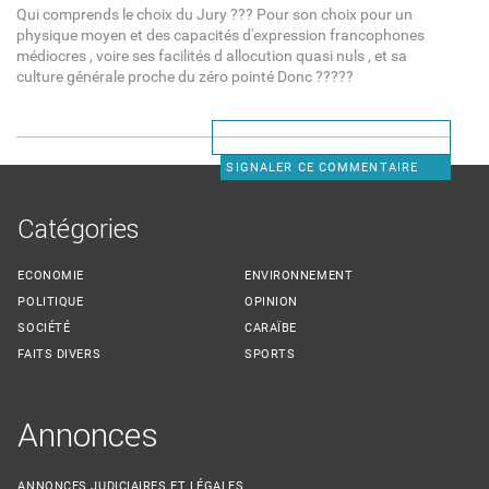
Qui comprends le choix du Jury ??? Pour son choix pour un
physique moyen et des capacités d'expression francophones
médiocres , voire ses facilités d allocution quasi nuls , et sa
culture générale proche du zéro pointé Donc ?????
SIGNALER CE COMMENTAIRE
Catégories
ECONOMIE
ENVIRONNEMENT
POLITIQUE
OPINION
SOCIÉTÉ
CARAÏBE
FAITS DIVERS
SPORTS
Annonces
ANNONCES JUDICIAIRES ET LÉGALES