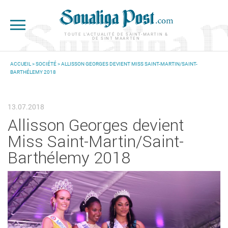
Aller au contenu principal
TOUTE L'ACTUALITÉ DE SAINT-MARTIN &
DE SINT MAARTEN
ACCUEIL
>
SOCIÉTÉ
> ALLISSON GEORGES DEVIENT MISS SAINT-MARTIN/SAINT-
BARTHÉLEMY 2018
VOUS ÊTES ICI
13.07.2018
Allisson Georges devient
Miss Saint-Martin/Saint-
Barthélemy 2018