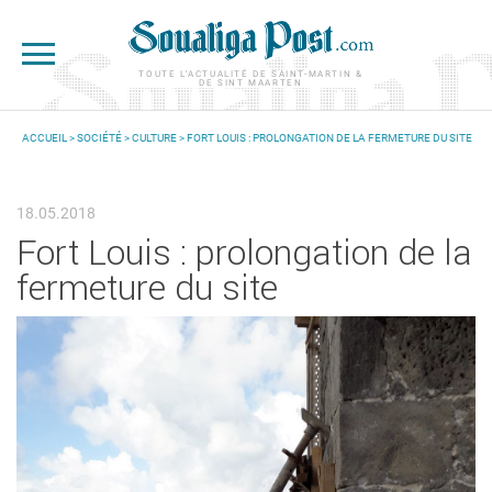
Aller au contenu principal
TOUTE L'ACTUALITÉ DE SAINT-MARTIN &
DE SINT MAARTEN
ACCUEIL
>
SOCIÉTÉ
>
CULTURE
> FORT LOUIS : PROLONGATION DE LA FERMETURE DU SITE
VOUS ÊTES ICI
18.05.2018
Fort Louis : prolongation de la
fermeture du site