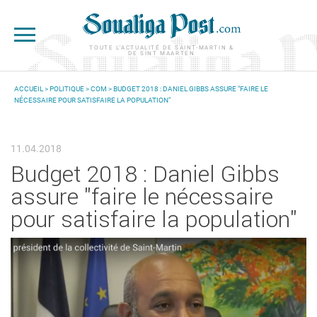
Aller au contenu principal
TOUTE L'ACTUALITÉ DE SAINT-MARTIN &
DE SINT MAARTEN
ACCUEIL
>
POLITIQUE
>
COM
> BUDGET 2018 : DANIEL GIBBS ASSURE "FAIRE LE
NÉCESSAIRE POUR SATISFAIRE LA POPULATION"
VOUS ÊTES ICI
11.04.2018
Budget 2018 : Daniel Gibbs
assure "faire le nécessaire
pour satisfaire la population"