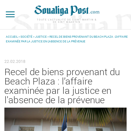
Aller au contenu principal
TOUTE L'ACTUALITÉ DE SAINT-MARTIN &
DE SINT MAARTEN
ACCUEIL
>
SOCIÉTÉ
>
JUSTICE
> RECEL DE BIENS PROVENANT DU BEACH PLAZA : L’AFFAIRE
EXAMINÉE PAR LA JUSTICE EN L'ABSENCE DE LA PRÉVENUE
VOUS ÊTES ICI
22.02.2018
Recel de biens provenant du
Beach Plaza : l’affaire
examinée par la justice en
l'absence de la prévenue