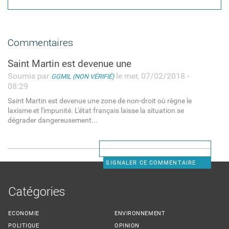
Commentaires
Saint Martin est devenue une
Soumis par
le mer, 07/02/2018 -
GGMIL (NON VÉRIFIÉ)
08:29
Saint Martin est devenue une zone de non-droit où règne le
laxisme et l'impunité. L'état français laisse la situation se
dégrader dangereusement...
SIGNALER CE COMMENTAIRE
Catégories
ECONOMIE
ENVIRONNEMENT
POLITIQUE
OPINION